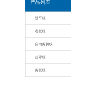
产品列表
矫平机
卷板机
自动剪切线
折弯机
剪板机